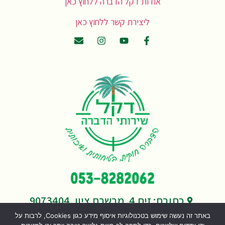
אודות דקל הדברה ללחוץ כאן
ליצירת קשר ללחוץ כאן
כתובת: זית 4, מבשרת ציון, 9073404
מייל: office@greendekel.co.il
באתר זה נעשה שימוש בטכנולוגיות איסוף מידע כגון Cookies, לרבות על